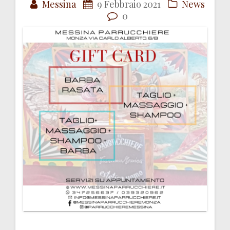
Messina
9 Febbraio 2021
News
articoli
0