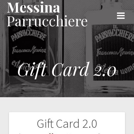
Messina
Skip
to
Parrucchiere
content
Gift Card 2.0
Gift Card 2.0
Navigazione