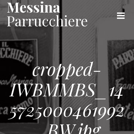
Messina
Skip
to
Parrucchiere
content
cropped-
IWBMMBS_14
5725000461992
_BW.jpg