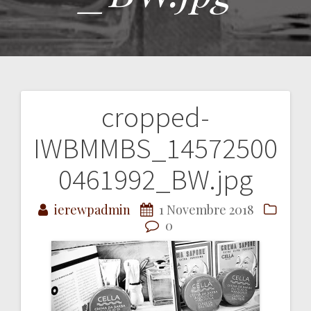
cropped-
Navigazione
IWBMMBS_14572500
articoli
0461992_BW.jpg
ierewpadmin
1 Novembre 2018
0