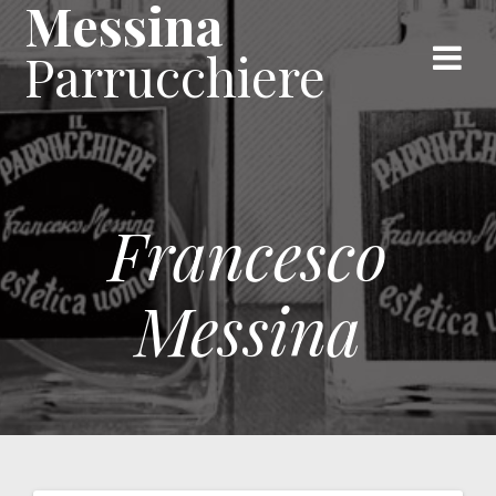
Messina
Skip
to
Parrucchiere
content
Francesco
Messina