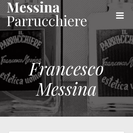
Messina
Skip
to
Parrucchiere
content
Francesco
Messina