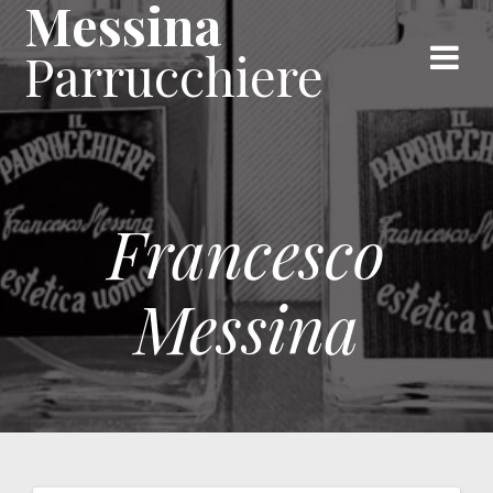
Messina
Skip
to
Parrucchiere
content
Francesco
Messina